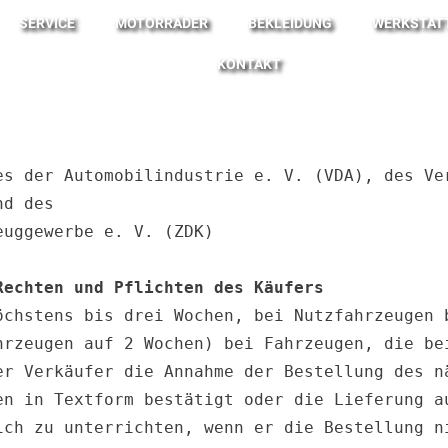
SERVICE
MOTORRÄDER
BEKLEIDUNG
WERKSTAT
KONTAKT
es der Automobilindustrie e. V. (VDA), des Ver
d des

uggewerbe e. V. (ZDK)

Rechten und Pflichten des Käufers
öchstens bis drei Wochen, bei Nutzfahrzeugen b
hrzeugen auf 2 Wochen) bei Fahrzeugen, die bei
er Verkäufer die Annahme der Bestellung des nä
en in Textform bestätigt oder die Lieferung au
ich zu unterrichten, wenn er die Bestellung ni