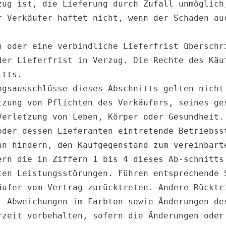
zug ist, die Lieferung durch Zufall unmöglich,
r Verkäufer haftet nicht, wenn der Schaden auc
n oder eine verbindliche Lieferfrist überschri
der Lieferfrist in Verzug. Die Rechte des Käuf
tts.

ngsausschlüsse dieses Abschnitts gelten nicht 
tzung von Pflichten des Verkäufers, seines ges
erletzung von Leben, Körper oder Gesundheit.

oder dessen Lieferanten eintretende Betriebsst
an hindern, den Kaufgegenstand zum vereinbarte
ern die in Ziffern 1 bis 4 dieses Ab-schnitts 
ten Leistungsstörungen. Führen entsprechende S
äufer vom Vertrag zurücktreten. Andere Rücktri
, Abweichungen im Farbton sowie Änderungen des
rzeit vorbehalten, sofern die Änderungen oder 