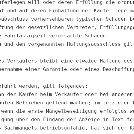
uferlegen will oder deren Erfüllung die ordnun
ht und auf deren Einhaltung der Käufer regelmä
abschluss vorhersehbaren typischen Schaden be
ftung der gesetzlichen Vertreter, Erfüllungsge
 Fahrlässigkeit verursachte Schäden.

g und den vorgenannten Haftungsausschluss gilt
es Verkäufers bleibt eine etwaige Haftung des 
bernahme einer Garantie oder eines Beschaffung
führt werden, gilt folgendes:

nn der Käufer beim Verkäufer oder bei anderen,
nnten Betrieben geltend machen; im letzteren F
 wenn die erste Mängelbeseitigung erfolglos wa
igung über den Eingang der Anzeige in Text-for
s Sachmangels betriebsunfähig, hat sich der Kä