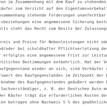
von im Zusammenhang mit dem Kauf zu-stehenden 
käufer zum Verzicht auf den Eigentumsvorbehalt
usammenhang stehende Forderungen unanfechtbar 
sbeziehungen eine angemessene Sicherung beste
alts steht das Recht zum Besitz der Zulassungs
preis und Preise für Nebenleistungen nicht ode
nd/oder bei schuldhafter Pflichtverletzung des
r erfolglos eine angemessene Frist zur Leistun
etzlichen Bestimmungen entbehrlich. Hat der Ve
aufgegenstand wieder an sich, sind Verkäufer u
fswert des Kaufgegenstandes im Zeitpunkt der R
cknahme des Kaufgegenstandes geäußert werden k
 Sachverständiger, z. B. der Deutschen Auto-mo
Der Käufer trägt die erforderlichen Kosten der
ten betragen ohne Nachweis 5 % des gewöhnliche