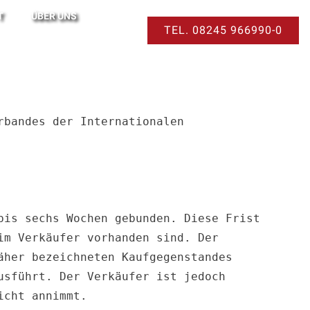
T
ÜBER UNS
TEL. 08245 966990-0
bandes der Internationalen 
is sechs Wochen gebunden. Diese Frist 
m Verkäufer vorhanden sind. Der 
her bezeichneten Kaufgegenstandes 
sführt. Der Verkäufer ist jedoch 
cht annimmt.
